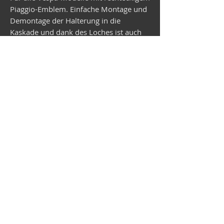
Piaggio-Emblem. Einfache Montage und
Demontage der Halterung in die
Kaskade und dank des Loches ist auch
das Wechseln des Emblems ein
Kinderspiel. Lieferung ohne Emblem!
Vespa-Shop
Camper-Shop
©2026
MEP Handels GmbH - V-Sticker.com
Deutschland
Alte Bottroper Str. 120 · 45356 Essen ·
Versandbedingungen
·
Impressum
·
Datenschutz
·
AGB