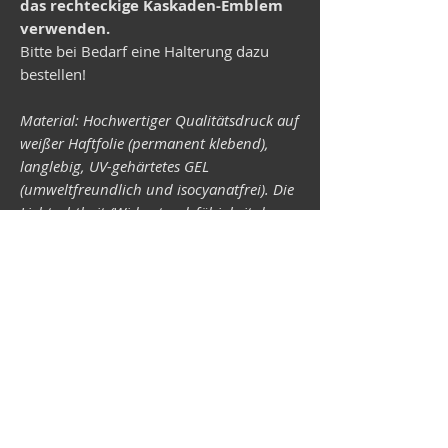
das rechteckige Kaskaden-Emblem
verwenden.
Bitte bei Bedarf eine Halterung dazu
bestellen!
Material: Hochwertiger Qualitätsdruck auf
weißer Haftfolie (permanent klebend),
langlebig, UV-gehärtetes GEL
(umweltfreundlich und isocyanatfrei). Die
Lichtechtheit (Widerstandsfähigkeit der
Druckfarben gegen Lichteinwirkung) ist
abhängig von der Sonneneinstrahlung
sowie allen möglichen Lichteinflüssen.
Format 34 x 43 mm.
Vespa-Shop
Camper-Shop