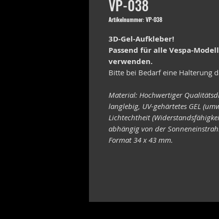
VP-038
Artikelnummer: VP-038
3D-Gel-Aufkleber!
Passend für alle Vespa-Model
verwenden.
Bitte bei Bedarf eine Halterung d
Material: Hochwertiger Qualitätsd
langlebig, UV-gehärtetes GEL (umw
Lichtechtheit (Widerstandsfähigke
abhängig von der Sonneneinstrahl
Format 34 x 43 mm.