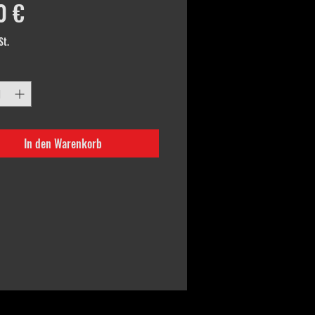
Preis
0 €
St.
In den Warenkorb