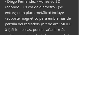
- Diego Fernandez - Adhesivo 3D
redondo - 10 cm de diámetro - ¡Se
entrega con placa metálica! Incluye
«soporte magnético para emblemas de
parrilla del radiador» (n.º de art.: MHFD-
01).Si lo deseas, puedes añadir más
emblemas a la cesta de la compra. Estos
se entregarán previamente con el
soporte magnético.¡Envío del emblema
deseado en aprox. 3 semanas!
Vespa shop
camper shop